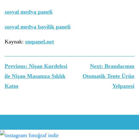
sosyal medya paneli
sosyal medya bayilik paneli
Kaynak:
smpanel.net
Yazı
Previous:
Nişan Kurdelesi
Next:
Brandacının
gezinmesi
ile Nişan Masanıza Şıklık
Otomatik Tente Ürün
Katın
Yelpazesi