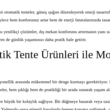
eni otomatik tenteler, güneş ışığını düzenleyerek enerji tasar
ylece hem konforunuz artar hem de enerji faturalarınızda tasar
u yenilikçi çözümler, dış mekan konforunu artırmanın yanı sır
em de günlük yaşamınızı daha pratik hale getirir.
ik Tente Ürünleri ile 
yonellik arasında mükemmel bir denge kurmayı gerektiriyor. B
eler, hem şıklığı hem de pratikliği bir arada sunarak yaşam a
öre büyük bir kolaylık sağlıyor. Bir düğmeye basarak veya uzak
. Yağmurlu veya güneşli havalarda hemen koruma sağlamak, dı