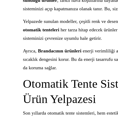
sunduğu ürünler
, farklı hava koşullarına dayan
sisteminizi açıp kapatmanıza olanak tanır. Bu, si
Yelpazede sunulan modeller, çeşitli renk ve desen 
otomatik tenteleri
her tarza hitap edecek ürünler 
sisteminizi çevrenize uyumlu hale getirir.
Ayrıca,
Brandacının ürünleri
enerji verimliliği 
sıcaklık dengesini korur. Bu da enerji tasarrufu s
da koruma sağlar.
Otomatik Tente Sist
Ürün Yelpazesi
Son yıllarda otomatik tente sistemleri, hem esteti