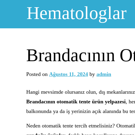
Skip
Hematologlar
to
content
Brandacının O
Posted on
Ağustos 11, 2024
by
admin
Hangi mevsimde olursanız olun, dış mekanlarınızı
Brandacının otomatik tente ürün yelpazesi
, he
balkonunda ya da iş yerinizin açık alanında bu ten
Neden otomatik tente tercih etmelisiniz? Otomati