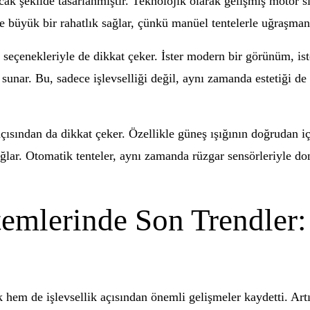
acak şekilde tasarlanmıştır. Teknolojik olarak gelişmiş motor 
ze büyük bir rahatlık sağlar, çünkü manüel tentelerle uğraşma
seçenekleriyle de dikkat çeker. İster modern bir görünüm, iste
sunar. Bu, sadece işlevselliği değil, aynı zamanda estetiği de
açısından da dikkat çeker. Özellikle güneş ışığının doğrudan i
ağlar. Otomatik tenteler, aynı zamanda rüzgar sensörleriyle don
emlerinde Son Trendler:
k hem de işlevsellik açısından önemli gelişmeler kaydetti. Artı