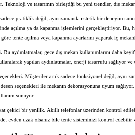
. Teknoloji ve tasarımın birleştiği bu yeni trendler, dış meka
sadece pratiklik değil, aynı zamanda estetik bir deneyim sunuy
ğinde açılma ya da kapanma işlemlerini gerçekleştiriyor. Bu, h
ne göre tente açılma veya kapanma ayarlarını yaparak iç mekanl
ri. Bu aydınlatmalar, gece dış mekan kullanımlarını daha keyi
ullanılarak yapılan aydınlatmalar, enerji tasarrufu sağlıyor v
 seçenekleri. Müşteriler artık sadece fonksiyonel değil, aynı z
e desen seçenekleri ile mekanın dekorasyonuna uyum sağlıyor.
ullanım sunuyor.
çekici bir yenilik. Akıllı telefonlar üzerinden kontrol edileb
de, evden uzak olsanız bile tente sisteminizi kontrol edebilir v