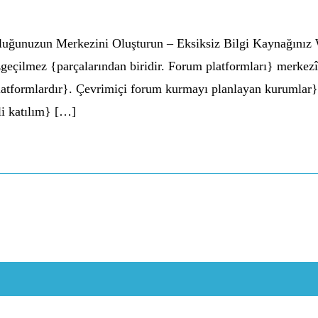
luğunuzun Merkezini Oluşturun – Eksiksiz Bilgi Kaynağınız W
çilmez {parçalarından biridir. Forum platformları} merkezî o
 platformlardır}. Çevrimiçi forum kurmayı planlayan kurumlar
i katılım} […]