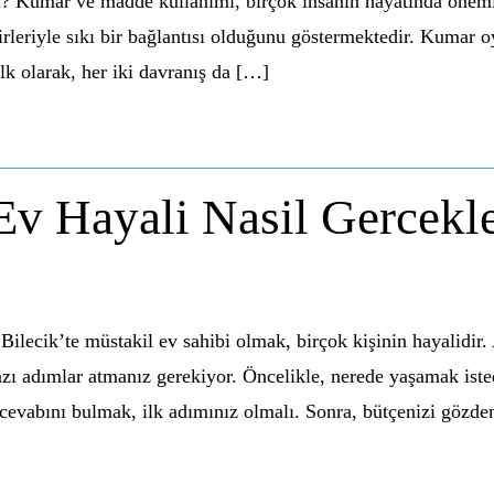
umar ve madde kullanımı, birçok insanın hayatında önemli bir
rbirleriyle sıkı bir bağlantısı olduğunu göstermektedir. Kuma
İlk olarak, her iki davranış da […]
Ev Hayali Nasil Gercekle
 Bilecik’te müstakil ev sahibi olmak, birçok kişinin hayalidi
ı adımlar atmanız gerekiyor. Öncelikle, nerede yaşamak istedi
 cevabını bulmak, ilk adımınız olmalı. Sonra, bütçenizi gözde