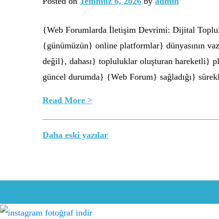
Posted on
Temmuz 6, 2026
by
admin
{Web Forumlarda İletişim Devrimi: Dijital Toplu
{günümüzün} online platformlar} dünyasının vazge
değil}, dahası} topluluklar oluşturan hareketli}
güncel durumda} {Web Forum} sağladığı} sürekl
Read More >
Yazı
Daha eski yazılar
gezinmesi