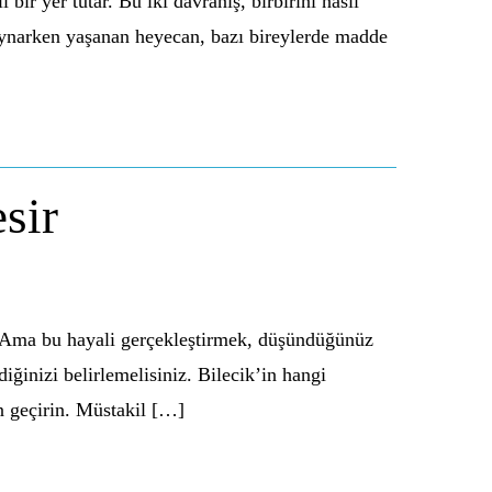
 yer tutar. Bu iki davranış, birbirini nasıl
r oynarken yaşanan heyecan, bazı bireylerde madde
sir
r. Ama bu hayali gerçekleştirmek, düşündüğünüz
ğinizi belirlemelisiniz. Bilecik’in hangi
n geçirin. Müstakil […]