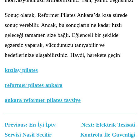
motivasyonunuzu artırabilirsiniz. Yani, yalnız değilsiniz!
Sonuç olarak, Reformer Pilates Ankara’da kısa sürede
sonuç verebilir. Ancak, bu sonuçların ne kadar hızlı
geleceği tamamen size bağlı. Eğlenceli bir şekilde
egzersiz yaparak, vücudunuzu tanıyabilir ve
hedeflerinize ulaşabilirsiniz. Haydi, harekete geçin!
kızılay pilates
reformer pilates ankara
ankara reformer pilates tavsiye
Yazı
Previous:
En İyi İptv
Next:
Elektrik Tesisati
gezinmesi
Servisi Nasil Secilir
Kontrolu İle Guvenligi