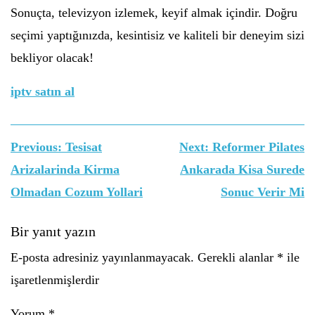
Sonuçta, televizyon izlemek, keyif almak içindir. Doğru
seçimi yaptığınızda, kesintisiz ve kaliteli bir deneyim sizi
bekliyor olacak!
iptv satın al
Yazı
Previous:
Tesisat
Next:
Reformer Pilates
gezinmesi
Arizalarinda Kirma
Ankarada Kisa Surede
Olmadan Cozum Yollari
Sonuc Verir Mi
Bir yanıt yazın
E-posta adresiniz yayınlanmayacak.
Gerekli alanlar
*
ile
işaretlenmişlerdir
Yorum
*