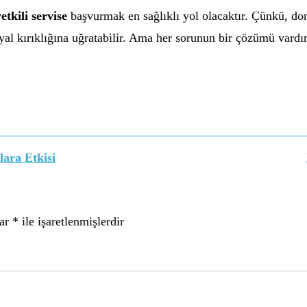
etkili servise
başvurmak en sağlıklı yol olacaktır. Çünkü, d
ayal kırıklığına uğratabilir. Ama her sorunun bir çözümü vardır
ara Etkisi
lar
*
ile işaretlenmişlerdir