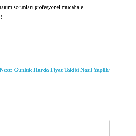
onanım sorunları profesyonel müdahale
!
Next:
Gunluk Hurda Fiyat Takibi Nasil Yapilir