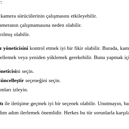
r:
amera sürücülerinin çalışmasını etkileyebilir.
kameranın çalışmamasına neden olabilir.
ılmış olabilir.
z yöneticisini
kontrol etmek iyi bir fikir olabilir. Burada, ka
ncellemek veya yeniden yüklemek gerekebilir. Bunu yapmak iç
neticisi
ni seçin.
üncelleştir
seçeneğini seçin.
mları izleyin.
tı
ile iletişime geçmek iyi bir seçenek olabilir. Unutmayın, baz
adım adım ilerlemek önemlidir. Herkes bu tür sorunlarla karşı