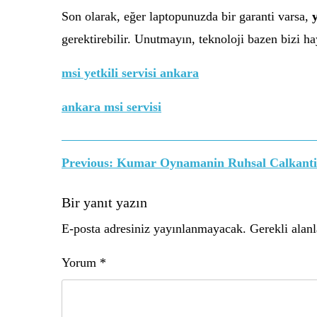
Son olarak, eğer laptopunuzda bir garanti varsa,
y
gerektirebilir. Unutmayın, teknoloji bazen bizi h
msi yetkili servisi ankara
ankara msi servisi
Yazı
Previous:
Kumar Oynamanin Ruhsal Calkantil
gezinmesi
Bir yanıt yazın
E-posta adresiniz yayınlanmayacak.
Gerekli alan
Yorum
*