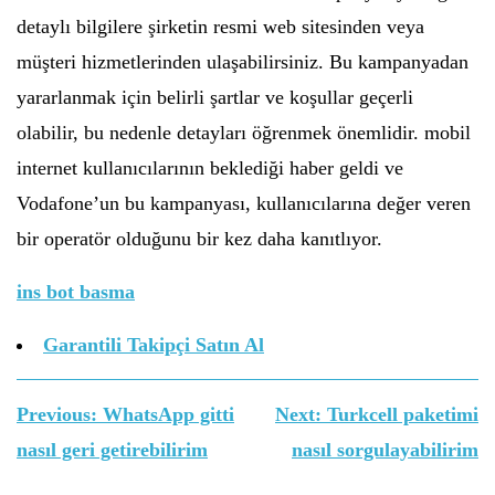
detaylı bilgilere şirketin resmi web sitesinden veya
müşteri hizmetlerinden ulaşabilirsiniz. Bu kampanyadan
yararlanmak için belirli şartlar ve koşullar geçerli
olabilir, bu nedenle detayları öğrenmek önemlidir. mobil
internet kullanıcılarının beklediği haber geldi ve
Vodafone’un bu kampanyası, kullanıcılarına değer veren
bir operatör olduğunu bir kez daha kanıtlıyor.
ins bot basma
Garantili Takipçi Satın Al
Yazı
Previous:
WhatsApp gitti
Next:
Turkcell paketimi
gezinmesi
nasıl geri getirebilirim
nasıl sorgulayabilirim