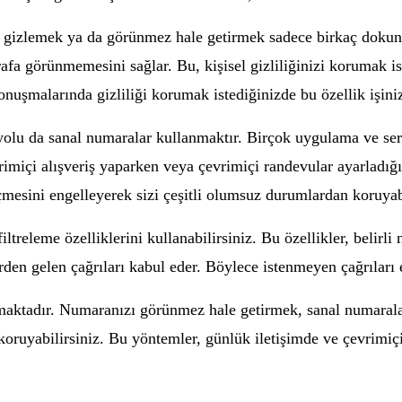
rını gizlemek ya da görünmez hale getirmek sadece birkaç doku
fa görünmemesini sağlar. Bu, kişisel gizliliğinizi korumak ist
onuşmalarında gizliliği korumak istediğinizde bu özellik işiniz
lu da sanal numaralar kullanmaktır. Birçok uygulama ve serv
imiçi alışveriş yaparken veya çevrimiçi randevular ayarladığın
eçmesini engelleyerek sizi çeşitli olumsuz durumlardan koruyab
filtreleme özelliklerini kullanabilirsiniz. Bu özellikler, belir
lerden gelen çağrıları kabul eder. Böylece istenmeyen çağrıları 
nmaktadır. Numaranızı görünmez hale getirmek, sanal numaral
i koruyabilirsiniz. Bu yöntemler, günlük iletişimde ve çevrimi