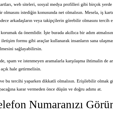
artları, web siteleri, sosyal medya profilleri gibi birçok yer
ür olmasını istediğin konusunda net olmalısın. Mesela, iş kar
dece arkadaşların veya takipçilerin görebilir olmasını tercih e
i korumak da önemlidir. İşte burada akıllıca bir adım atmalıs
 iletişim formu gibi araçlar kullanarak insanların sana ulaşma
lmesini sağlayabilirsin.
nde, spam ve istenmeyen aramalarla karşılaşma ihtimalin de ar
açık hale getirmelisin.
e bu tercihi yaparken dikkatli olmalısın. Erişilebilir olmak g
pacağına karar vermeden önce düşün ve doğru adımı at.
elefon Numaranızı Görü