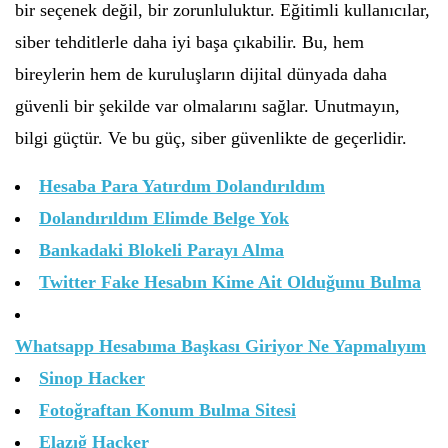
bir seçenek değil, bir zorunluluktur. Eğitimli kullanıcılar,
siber tehditlerle daha iyi başa çıkabilir. Bu, hem
bireylerin hem de kuruluşların dijital dünyada daha
güvenli bir şekilde var olmalarını sağlar. Unutmayın,
bilgi güçtür. Ve bu güç, siber güvenlikte de geçerlidir.
Hesaba Para Yatırdım Dolandırıldım
Dolandırıldım Elimde Belge Yok
Bankadaki Blokeli Parayı Alma
Twitter Fake Hesabın Kime Ait Olduğunu Bulma
Whatsapp Hesabıma Başkası Giriyor Ne Yapmalıyım
Sinop Hacker
Fotoğraftan Konum Bulma Sitesi
Elazığ Hacker