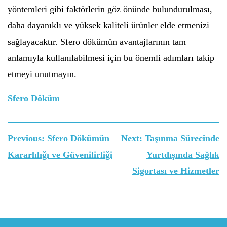
yöntemleri gibi faktörlerin göz önünde bulundurulması,
daha dayanıklı ve yüksek kaliteli ürünler elde etmenizi
sağlayacaktır. Sfero dökümün avantajlarının tam
anlamıyla kullanılabilmesi için bu önemli adımları takip
etmeyi unutmayın.
Sfero Döküm
Yazı
Previous:
Sfero Dökümün
Next:
Taşınma Sürecinde
gezinmesi
Kararlılığı ve Güvenilirliği
Yurtdışında Sağlık
Sigortası ve Hizmetler