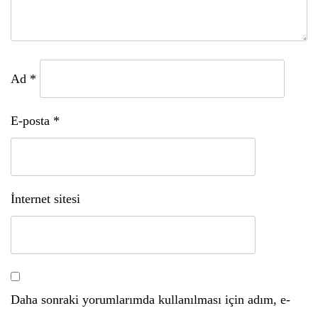
Ad
*
E-posta
*
İnternet sitesi
Daha sonraki yorumlarımda kullanılması için adım, e-