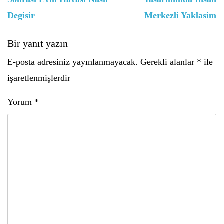
Degisir
Merkezli Yaklasim
Bir yanıt yazın
E-posta adresiniz yayınlanmayacak.
Gerekli alanlar
*
ile
işaretlenmişlerdir
Yorum
*