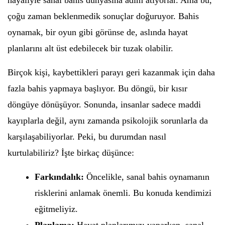
hayaliyle sanal bahis dünyasına adım atıyorlar. Ama bu,
çoğu zaman beklenmedik sonuçlar doğuruyor. Bahis
oynamak, bir oyun gibi görünse de, aslında hayat
planlarını alt üst edebilecek bir tuzak olabilir.
Birçok kişi, kaybettikleri parayı geri kazanmak için daha
fazla bahis yapmaya başlıyor. Bu döngü, bir kısır
döngüye dönüşüyor. Sonunda, insanlar sadece maddi
kayıplarla değil, aynı zamanda psikolojik sorunlarla da
karşılaşabiliyorlar. Peki, bu durumdan nasıl
kurtulabiliriz? İşte birkaç düşünce:
Farkındalık:
Öncelikle, sanal bahis oynamanın
risklerini anlamak önemli. Bu konuda kendimizi
eğitmeliyiz.