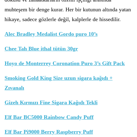
muhteşem bir denge kurar. Her bir kutunun altında yatan
hikaye, sadece gözlerle değil, kalplerle de hissedilir.
Alec Bradley Medalist Gordo puro 10’s
Chee Tah Blue ithal tütün 30gr
Hoyo de Monterrey Coronation Puro 3’s Gift Pack
Smoking Gold King Size uzun sigara kağıdı +
Zıvanalı
Gizeh Kırmızı Fine Sigara Kağıdı Tekli
Elf Bar BC5000 Rainbow Candy Puff
Elf Bar Pi9000 Berry Raspberry Puff