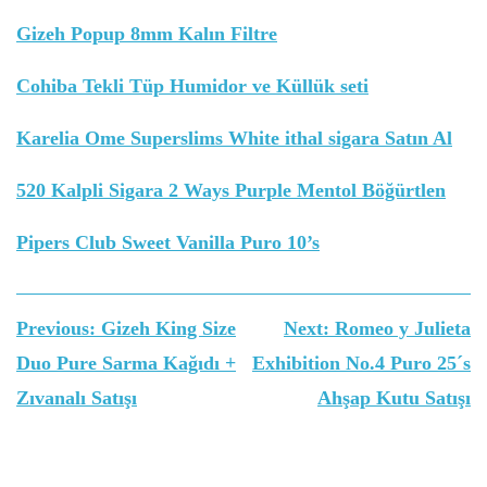
Gizeh Popup 8mm Kalın Filtre
Cohiba Tekli Tüp Humidor ve Küllük seti
Karelia Ome Superslims White ithal sigara Satın Al
520 Kalpli Sigara 2 Ways Purple Mentol Böğürtlen
Pipers Club Sweet Vanilla Puro 10’s
Yazı
Previous:
Gizeh King Size
Next:
Romeo y Julieta
gezinmesi
Duo Pure Sarma Kağıdı +
Exhibition No.4 Puro 25´s
Zıvanalı Satışı
Ahşap Kutu Satışı