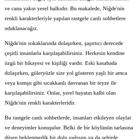
ve cana yakın yerel halkıdır. Bu makalede, Niğde'nin
renkli karakterleriyle yapılan rastgele canlı sohbetlere
odaklanacağız.
Niğde'nin sokaklarında dolaşırken, şaşırtıcı derecede
çeşitli insanlarla karşılaşabilirsiniz. Herkesin kendine
özgü bir hikayesi ve kişiliği vardır. Eski kasabada
dolaşırken, güleryüzle size yol gösteren yaşlı bir amca
veya komşu gibi sıcakkanlı davranan bir teyze ile
karşılaşabilirsiniz. Onlar, yerel hayatın kalbi olan
Niğde'nin renkli karakterleridir.
Bu rastgele canlı sohbetlerde, insanları etkileyen olaylar
ve deneyimler konuşulur. Belki de bir köylünün tarlasına
düşen beklenmedik bir dolu yağışını ya da şehirde