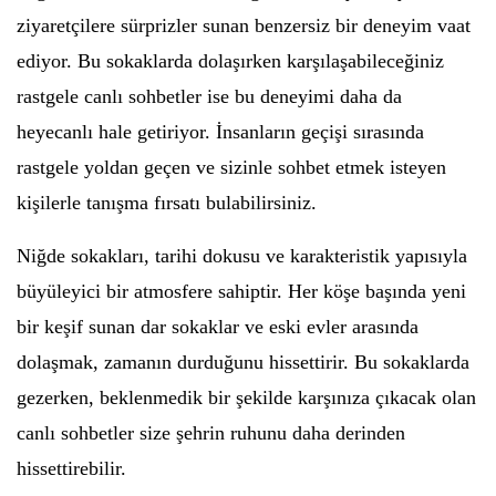
ziyaretçilere sürprizler sunan benzersiz bir deneyim vaat
ediyor. Bu sokaklarda dolaşırken karşılaşabileceğiniz
rastgele canlı sohbetler ise bu deneyimi daha da
heyecanlı hale getiriyor. İnsanların geçişi sırasında
rastgele yoldan geçen ve sizinle sohbet etmek isteyen
kişilerle tanışma fırsatı bulabilirsiniz.
Niğde sokakları, tarihi dokusu ve karakteristik yapısıyla
büyüleyici bir atmosfere sahiptir. Her köşe başında yeni
bir keşif sunan dar sokaklar ve eski evler arasında
dolaşmak, zamanın durduğunu hissettirir. Bu sokaklarda
gezerken, beklenmedik bir şekilde karşınıza çıkacak olan
canlı sohbetler size şehrin ruhunu daha derinden
hissettirebilir.