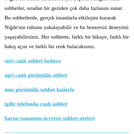
sohbetler, sıradan bir geziden çok daha fazlasını sunar.
Bu sohbetlerde, gerçek insanlarla etkileşim kurarak
Niğde'nin ruhunu yakalayabilir ve bu benzersiz deneyimi
yaşayabilirsiniz. Her sohbette, farklı bir hikaye, farklı bir
bakış açısı ve farklı bir renk bulacaksınız.
siirt canlı sohbet bedava
agri canlı görüntülü sohbet
muş görüntülü sohbet kızlarla
igdir telefonda canlı sohbet
bartın tamamen ücretsiz sohbet siteleri