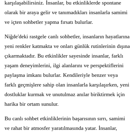
karşılaşabilirsiniz. İnsanlar, bu etkinliklerde spontane
olarak bir araya gelir ve tanımadıkları insanlarla samimi
ve içten sohbetler yapma fırsatı bulurlar.
Niğde'deki rastgele canlı sohbetler, insanların hayatlarına
yeni renkler katmakta ve onları günlük rutinlerinin dışına
çıkarmaktadır. Bu etkinlikler sayesinde insanlar, farklı
yaşam deneyimlerini, ilgi alanlarını ve perspektiflerini
paylaşma imkanı bulurlar. Kendileriyle benzer veya
farklı geçmişlere sahip olan insanlarla karşılaşırken, yeni
dostluklar kurmak ve unutulmaz anılar biriktirmek için
harika bir ortam sunulur.
Bu canlı sohbet etkinliklerinin başarısının sırrı, samimi
ve rahat bir atmosfer yaratılmasında yatar. İnsanlar,