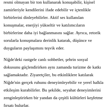
resmi olmayan bir ton kullanarak konuşabilir, kişisel
zamirleriyle kendilerini ifade edebilir ve içtenlikle
birbirlerini dinleyebilirler. Aktif ses kullanılan
konuşmalar, enerjiyi yükseltir ve katılımcıların
birbirlerine daha iyi bağlanmasını sağlar. Ayrıca, retorik
sorularla konuşmalara derinlik katarak, düşünce ve
duyguların paylaşımını teşvik eder.
Niğde'deki rastgele canlı sohbetler, şehrin sosyal
dokusunu güçlendirirken aynı zamanda turizme de katkı
sağlamaktadır. Ziyaretçiler, bu etkinliklere katılarak
Niğde'nin gerçek ruhunu deneyimleyebilir ve yerel halkla
etkileşim kurabilirler. Bu şekilde, seyahat deneyimlerini
zenginleştirirken bir yandan da çeşitli kültürleri keşfetme
fırsatı bulurlar.