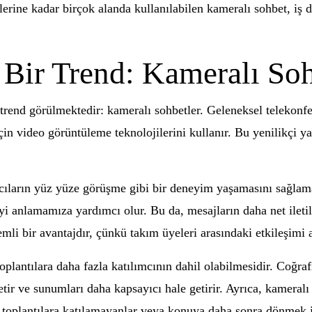
kilerine kadar birçok alanda kullanılabilen kameralı sohbet, iş
 Bir Trend: Kameralı Soh
 trend görülmektedir: kameralı sohbetler. Geleneksel telekonfe
için video görüntüleme teknolojilerini kullanır. Bu yenilikçi y
mcıların yüz yüze görüşme gibi bir deneyim yaşamasını sağlama
yi anlamamıza yardımcı olur. Bu da, mesajların daha net iletil
li bir avantajdır, çünkü takım üyeleri arasındaki etkileşimi ar
toplantılara daha fazla katılımcının dahil olabilmesidir. Coğr
tir ve sunumları daha kapsayıcı hale getirir. Ayrıca, kameralı
 toplantılara katılamayanlar veya konuya daha sonra dönmek ist