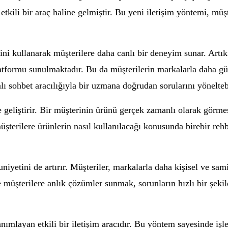
kili bir araç haline gelmiştir. Bu yeni iletişim yöntemi, müşter
ini kullanarak müşterilere daha canlı bir deneyim sunar. Artık
 platformu sunulmaktadır. Bu da müşterilerin markalarla daha g
ı sohbet aracılığıyla bir uzmana doğrudan sorularını yöneltebil
 geliştirir. Bir müşterinin ürünü gerçek zamanlı olarak görmes
üşterilere ürünlerin nasıl kullanılacağı konusunda birebir reh
etini de artırır. Müşteriler, markalarla daha kişisel ve sami
le müşterilere anlık çözümler sunmak, sorunların hızlı bir şek
mlayan etkili bir iletişim aracıdır. Bu yöntem sayesinde işlet