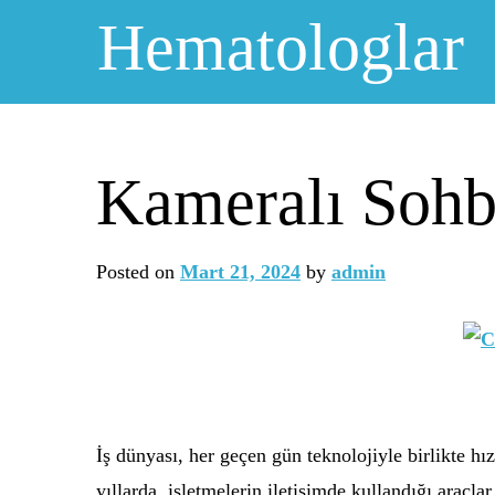
Skip
Hematologlar
to
content
Kameralı Sohbe
Posted on
Mart 21, 2024
by
admin
İş dünyası, her geçen gün teknolojiyle birlikte h
yıllarda, işletmelerin iletişimde kullandığı araçl