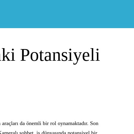
ki Potansiyeli
m araçları da önemli bir rol oynamaktadır. Son
 Kameralı sohbet, iş dünyasında potansiyel bir