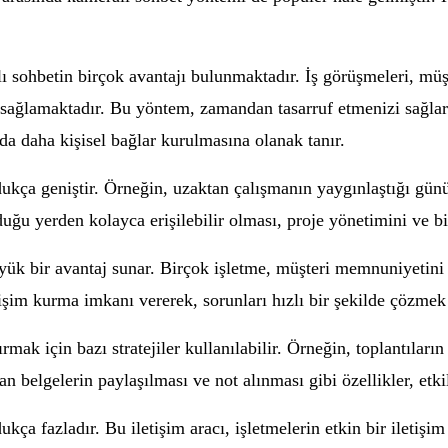
ı sohbetin birçok avantajı bulunmaktadır. İş görüşmeleri, müşt
ağlamaktadır. Bu yöntem, zamandan tasarruf etmenizi sağlar ve 
a daha kişisel bağlar kurulmasına olanak tanır.
dukça geniştir. Örneğin, uzaktan çalışmanın yaygınlaştığı gün
duğu yerden kolayca erişilebilir olması, proje yönetimini ve bil
yük bir avantaj sunar. Birçok işletme, müşteri memnuniyetini a
tişim kurma imkanı vererek, sorunları hızlı bir şekilde çözmek 
rmak için bazı stratejiler kullanılabilir. Örneğin, toplantılar
n belgelerin paylaşılması ve not alınması gibi özellikler, etkili
ukça fazladır. Bu iletişim aracı, işletmelerin etkin bir ileti