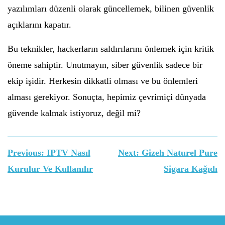
yazılımları düzenli olarak güncellemek, bilinen güvenlik
açıklarını kapatır.
Bu teknikler, hackerların saldırılarını önlemek için kritik
öneme sahiptir. Unutmayın, siber güvenlik sadece bir
ekip işidir. Herkesin dikkatli olması ve bu önlemleri
alması gerekiyor. Sonuçta, hepimiz çevrimiçi dünyada
güvende kalmak istiyoruz, değil mi?
Yazı
Previous:
IPTV Nasıl
Next:
Gizeh Naturel Pure
gezinmesi
Kurulur Ve Kullanılır
Sigara Kağıdı