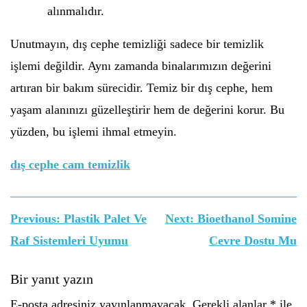
alınmalıdır.
Unutmayın, dış cephe temizliği sadece bir temizlik
işlemi değildir. Aynı zamanda binalarımızın değerini
artıran bir bakım sürecidir. Temiz bir dış cephe, hem
yaşam alanınızı güzelleştirir hem de değerini korur. Bu
yüzden, bu işlemi ihmal etmeyin.
dış cephe cam temizlik
Yazı
Previous:
Plastik Palet Ve
Next:
Bioethanol Somine
gezinmesi
Raf Sistemleri Uyumu
Cevre Dostu Mu
Bir yanıt yazın
E-posta adresiniz yayınlanmayacak.
Gerekli alanlar
*
ile