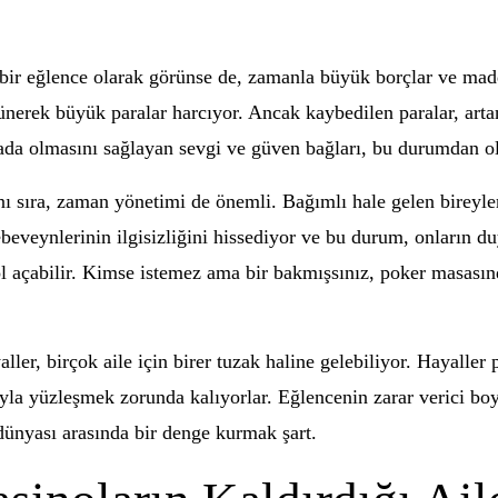
 bir eğlence olarak görünse de, zamanla büyük borçlar ve madd
şünerek büyük paralar harcıyor. Ancak kaybedilen paralar, art
 arada olmasını sağlayan sevgi ve güven bağları, bu durumdan o
ı sıra, zaman yönetimi de önemli. Bağımlı hale gelen bireyler
ebeveynlerinin ilgisizliğini hissediyor ve bu durum, onların duy
l açabilir. Kimse istemez ama bir bakmışsınız, poker masasında
ler, birçok aile için birer tuzak haline gelebiliyor. Hayaller
yla yüzleşmek zorunda kalıyorlar. Eğlencenin zarar verici boy
l dünyası arasında bir denge kurmak şart.