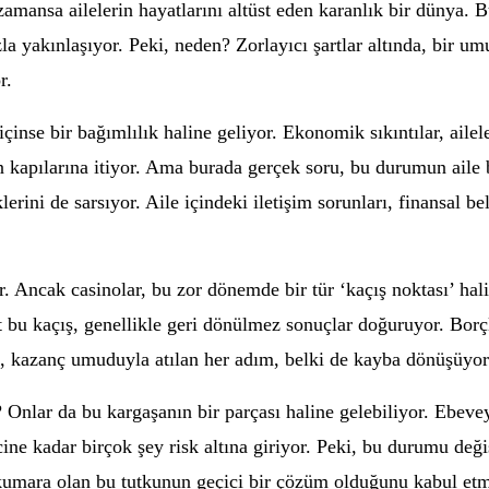
amansa ailelerin hayatlarını altüst eden karanlık bir dünya. 
la yakınlaşıyor. Peki, neden? Zorlayıcı şartlar altında, bir um
r.
 içinse bir bağımlılık haline geliyor. Ekonomik sıkıntılar, aile
ın kapılarına itiyor. Ama burada gerçek soru, bu durumun aile 
erini de sarsıyor. Aile içindeki iletişim sorunları, finansal b
. Ancak casinolar, bu zor dönemde bir tür ‘kaçış noktası’ hali
 bu kaçış, genellikle geri dönülmez sonuçlar doğuruyor. Borçla
 kazanç umuduyla atılan her adım, belki de kayba dönüşüyor
Onlar da bu kargaşanın bir parçası haline gelebiliyor. Ebeveyn
ecine kadar birçok şey risk altına giriyor. Peki, bu durumu d
kumara olan bu tutkunun geçici bir çözüm olduğunu kabul etme