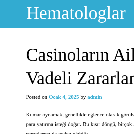
Skip
Hematologlar
to
content
Casinoların A
Vadeli Zararlar
Posted on
Ocak 4, 2025
by
admin
Kumar oynamak, genellikle eğlence olarak görülse
para yatırma isteği doğar. Bu kısır döngü, birçok
sorunlarına da neden olabilir.