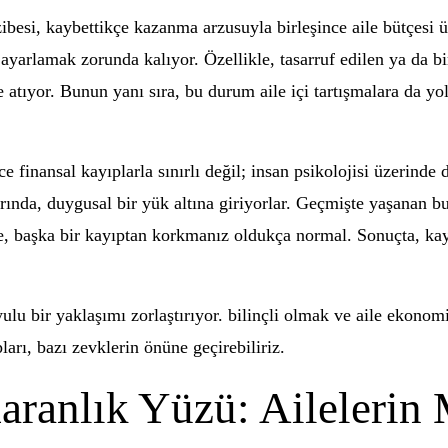
zibesi, kaybettikçe kazanma arzusuyla birleşince aile bütçesi ü
e ayarlamak zorunda kalıyor. Özellikle, tasarruf edilen ya da
e atıyor. Bunun yanı sıra, bu durum aile içi tartışmalara da yo
finansal kayıplarla sınırlı değil; insan psikolojisi üzerinde d
ında, duygusal bir yük altına giriyorlar. Geçmişte yaşanan bu k
e, başka bir kayıptan korkmanız oldukça normal. Sonuçta, kayı
lu bir yaklaşımı zorlaştırıyor. bilinçli olmak ve aile ekonom
rı, bazı zevklerin önüne geçirebiliriz.
aranlık Yüzü: Ailelerin