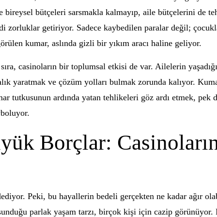
bireysel bütçeleri sarsmakla kalmayıp, aile bütçelerini de teh
 zorluklar getiriyor. Sadece kaybedilen paralar değil; çocukla
örülen kumar, aslında gizli bir yıkım aracı haline geliyor.
sıra, casinoların bir toplumsal etkisi de var. Ailelerin yaşad
ndalık yaratmak ve çözüm yolları bulmak zorunda kalıyor. Kumar
mar tutkusunun ardında yatan tehlikeleri göz ardı etmek, pek d
yboluyor.
yük Borçlar: Casinoların
diyor. Peki, bu hayallerin bedeli gerçekten ne kadar ağır olabi
sunduğu parlak yaşam tarzı, birçok kişi için cazip görünüyor. 