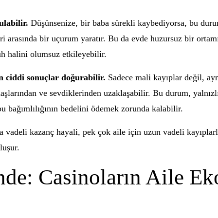
labilir.
Düşünsenize, bir baba sürekli kaybediyorsa, bu durum
eyleri arasında bir uçurum yaratır. Bu da evde huzursuz bir ort
uh halini olumsuz etkileyebilir.
n ciddi sonuçlar doğurabilir.
Sadece mali kayıplar değil, ayn
şlarından ve sevdiklerinden uzaklaşabilir. Bu durum, yalnızlık
 bu bağımlılığının bedelini ödemek zorunda kalabilir.
vadeli kazanç hayali, pek çok aile için uzun vadeli kayıplarl
luşur.
nde: Casinoların Aile E