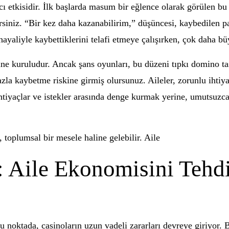
ı etkisidir. İlk başlarda masum bir eğlence olarak görülen bu 
rsiniz. “Bir kez daha kazanabilirim,” düşüncesi, kaybedilen pa
hayaliyle kaybettiklerini telafi etmeye çalışırken, çok daha bü
ine kuruludur. Ancak şans oyunları, bu düzeni tıpkı domino taşl
la kaybetme riskine girmiş olursunuz. Aileler, zorunlu ihtiya
 İhtiyaçlar ve istekler arasında denge kurmak yerine, umutsuz
, toplumsal bir mesele haline gelebilir. Aile
: Aile Ekonomisini Tehd
bu noktada, casinoların uzun vadeli zararları devreye giriyor. 