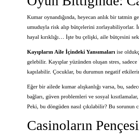
Oyun Bittiğinde: Ca
Kumar oynandığında, heyecan anlık bir tatmin geti
umuduyla risk alıp bütçelerini zorlayabiliyorlar. 
hayal kırıklığı… İşte bu çelişki, aile bütçesini se
Kayıpların Aile İçindeki Yansımaları
ise oldukç
gelebilir. Kayıplar yüzünden oluşan stres, sadece b
kapılabilir. Çocuklar, bu durumun negatif etkilerin
Eğer bir ailede kumar alışkanlığı varsa, bu, sade
bağları, güven problemleri ve sosyal kısıtlamalar,
Peki, bu döngüden nasıl çıkılabilir? Bu sorunun ce
Casinoların Pençes