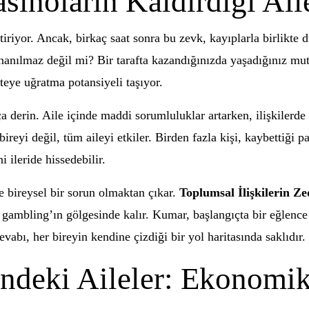
sinoların Kaldırdığı Ai
riyor. Ancak, birkaç saat sonra bu zevk, kayıplarla birlikte 
İnanılmaz değil mi? Bir tarafta kazandığınızda yaşadığınız mutl
kteye uğratma potansiyeli taşıyor.
a derin. Aile içinde maddi sorumluluklar artarken, ilişkilerd
ireyi değil, tüm aileyi etkiler. Birden fazla kişi, kaybettiği 
i ileride hissedebilir.
ce bireysel bir sorun olmaktan çıkar.
Toplumsal İlişkilerin Z
 gambling’ın gölgesinde kalır. Kumar, başlangıçta bir eğlence 
vabı, her bireyin kendine çizdiği bir yol haritasında saklıdır.
indeki Aileler: Ekonomik