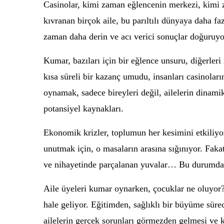
Casinolar, kimi zaman eğlencenin merkezi, kimi z
kıvranan birçok aile, bu parıltılı dünyaya daha faz
zaman daha derin ve acı verici sonuçlar doğuruyo
Kumar, bazıları için bir eğlence unsuru, diğerleri
kısa süreli bir kazanç umudu, insanları casinolar
oynamak, sadece bireyleri değil, ailelerin dinamikl
potansiyel kaynakları.
Ekonomik krizler, toplumun her kesimini etkiliyor
unutmak için, o masaların arasına sığınıyor. Fakat
ve nihayetinde parçalanan yuvalar… Bu durumda,
Aile üyeleri kumar oynarken, çocuklar ne oluyor? 
hale geliyor. Eğitimden, sağlıklı bir büyüme sür
ailelerin gerçek sorunları görmezden gelmesi ve 