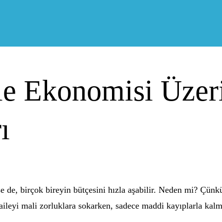
ile Ekonomisi Üze
ı
 de, birçok bireyin bütçesini hızla aşabilir. Neden mi? Çünkü
 aileyi mali zorluklara sokarken, sadece maddi kayıplarla ka