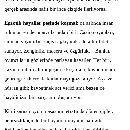
gerçek arasında hafif bir ince çizgide ilerliyoruz.
Egzotik hayaller peşinde koşmak
da aslında insan
ruhunun en derin arzularından biri. Casino oyunları,
sıradan yaşamdan kaçış sağlayarak adeta bir bilet
sunuyor. Zenginlik, macera ve özgürlük… Bunlar,
oyuncuların gözlerinde parlayan hayaller. Her biri,
kazanma ihtimalinin peşinde koşarken, kaybetmenin
getirdiği risklere de katlanmayı göze alıyor. Aşk ve
hüsran gibi; kaybetmek acı verici ama bazen de
hayalinizin bir parçasını oluşturuyor.
Kimi zaman oyun masasının etrafında dönen çipler,
belirsizlik içinde bir hayatın minyatür hali gibi.
Beklentiler, hayaller ve hayal kırıklıkları birbirine