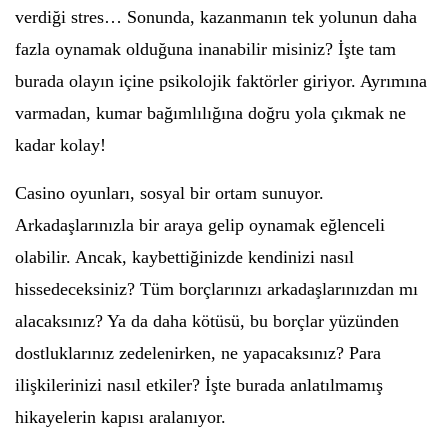
verdiği stres… Sonunda, kazanmanın tek yolunun daha
fazla oynamak olduğuna inanabilir misiniz? İşte tam
burada olayın içine psikolojik faktörler giriyor. Ayrımına
varmadan, kumar bağımlılığına doğru yola çıkmak ne
kadar kolay!
Casino oyunları, sosyal bir ortam sunuyor.
Arkadaşlarınızla bir araya gelip oynamak eğlenceli
olabilir. Ancak, kaybettiğinizde kendinizi nasıl
hissedeceksiniz? Tüm borçlarınızı arkadaşlarınızdan mı
alacaksınız? Ya da daha kötüsü, bu borçlar yüzünden
dostluklarınız zedelenirken, ne yapacaksınız? Para
ilişkilerinizi nasıl etkiler? İşte burada anlatılmamış
hikayelerin kapısı aralanıyor.