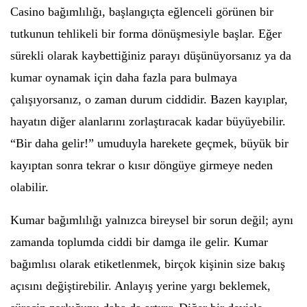
Casino bağımlılığı, başlangıçta eğlenceli görünen bir
tutkunun tehlikeli bir forma dönüşmesiyle başlar. Eğer
sürekli olarak kaybettiğiniz parayı düşünüyorsanız ya da
kumar oynamak için daha fazla para bulmaya
çalışıyorsanız, o zaman durum ciddidir. Bazen kayıplar,
hayatın diğer alanlarını zorlaştıracak kadar büyüyebilir.
“Bir daha gelir!” umuduyla harekete geçmek, büyük bir
kayıptan sonra tekrar o kısır döngüye girmeye neden
olabilir.
Kumar bağımlılığı yalnızca bireysel bir sorun değil; aynı
zamanda toplumda ciddi bir damga ile gelir. Kumar
bağımlısı olarak etiketlenmek, birçok kişinin size bakış
açısını değiştirebilir. Anlayış yerine yargı beklemek,