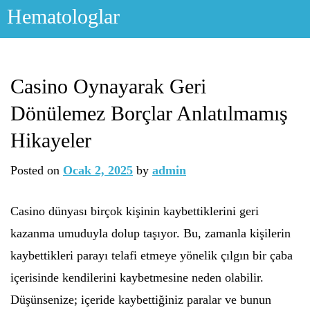
Skip
Hematologlar
to
content
Casino Oynayarak Geri
Dönülemez Borçlar Anlatılmamış
Hikayeler
Posted on
Ocak 2, 2025
by
admin
Casino dünyası birçok kişinin kaybettiklerini geri
kazanma umuduyla dolup taşıyor. Bu, zamanla kişilerin
kaybettikleri parayı telafi etmeye yönelik çılgın bir çaba
içerisinde kendilerini kaybetmesine neden olabilir.
Düşünsenize; içeride kaybettiğiniz paralar ve bunun