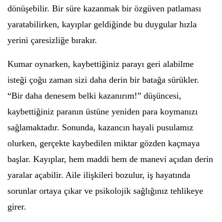
dönüşebilir. Bir süre kazanmak bir özgüven patlaması
yaratabilirken, kayıplar geldiğinde bu duygular hızla
yerini çaresizliğe bırakır.
Kumar oynarken, kaybettiğiniz parayı geri alabilme
isteği çoğu zaman sizi daha derin bir batağa sürükler.
“Bir daha denesem belki kazanırım!” düşüncesi,
kaybettiğiniz paranın üstüne yeniden para koymanızı
sağlamaktadır. Sonunda, kazancın hayali pusulamız
olurken, gerçekte kaybedilen miktar gözden kaçmaya
başlar. Kayıplar, hem maddi hem de manevi açıdan derin
yaralar açabilir. Aile ilişkileri bozulur, iş hayatında
sorunlar ortaya çıkar ve psikolojik sağlığınız tehlikeye
girer.