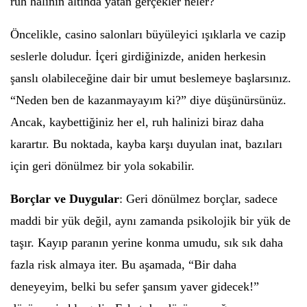
ruh halinin altında yatan gerçekler neler?
Öncelikle, casino salonları büyüleyici ışıklarla ve cazip
seslerle doludur. İçeri girdiğinizde, aniden herkesin
şanslı olabileceğine dair bir umut beslemeye başlarsınız.
“Neden ben de kazanmayayım ki?” diye düşünürsünüz.
Ancak, kaybettiğiniz her el, ruh halinizi biraz daha
karartır. Bu noktada, kayba karşı duyulan inat, bazıları
için geri dönülmez bir yola sokabilir.
Borçlar ve Duygular
: Geri dönülmez borçlar, sadece
maddi bir yük değil, aynı zamanda psikolojik bir yük de
taşır. Kayıp paranın yerine konma umudu, sık sık daha
fazla risk almaya iter. Bu aşamada, “Bir daha
deneyeyim, belki bu sefer şansım yaver gidecek!”