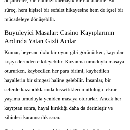
düşünceler, ruh halinizi karmaşık bir hal alabilir. Bu
süreç, hem kişisel bir sefalet hikayesine hem de içsel bir
mücadeleye dönüşebilir.
Büyüleyici Masalar: Casino Kayıplarının
Ardında Yatan Gizli Acılar
Kumar, heyecan dolu bir oyun gibi görünürken, kayıplar
kişiyi derinden etkileyebilir. Kazanma umuduyla masaya
otururken, kaybedilen her para birimi, kaybedilen
hayallerin bir simgesi haline gelebilir. İnsanlar, bir
seferde kazandıklarında hissettikleri mutluluğu tekrar
yaşama umuduyla yeniden masaya otururlar. Ancak her
kayıptan sonra, hayal kırıklığı daha da derinleşir ve
zihinleri karamsarlık sarar.