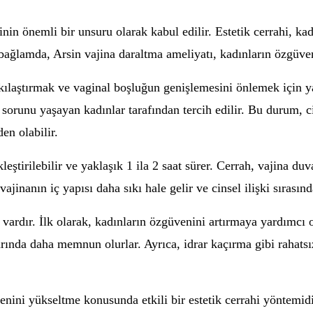
inin önemli bir unsuru olarak kabul edilir. Estetik cerrahi, ka
 bağlamda, Arsin vajina daraltma ameliyatı, kadınların özgüv
sıkılaştırmak ve vaginal boşluğun genişlemesini önlemek için 
orunu yaşayan kadınlar tarafından tercih edilir. Bu durum, cin
en olabilir.
eştirilebilir ve yaklaşık 1 ila 2 saat sürer. Cerrah, vajina du
ajinanın iç yapısı daha sıkı hale gelir ve cinsel ilişki sırası
ardır. İlk olarak, kadınların özgüvenini artırmaya yardımcı olu
arında daha memnun olurlar. Ayrıca, idrar kaçırma gibi rahatsı
venini yükseltme konusunda etkili bir estetik cerrahi yöntem