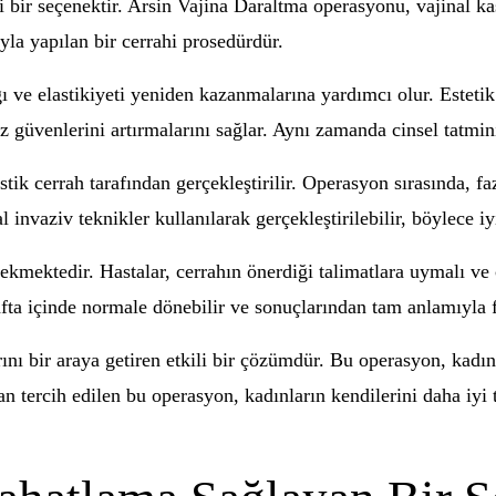
tiği bir seçenektir. Arsin Vajina Daraltma operasyonu, vajinal
la yapılan bir cerrahi prosedürdür.
ğı ve elastikiyeti yeniden kazanmalarına yardımcı olur. Esteti
öz güvenlerini artırmalarını sağlar. Aynı zamanda cinsel tatmin
 cerrah tarafından gerçekleştirilir. Operasyon sırasında, fazla
 invaziv teknikler kullanılarak gerçekleştirilebilir, böylece iyi
ekmektedir. Hastalar, cerrahın önerdiği talimatlara uymalı ve c
afta içinde normale dönebilir ve sonuçlarından tam anlamıyla
arını bir araya getiren etkili bir çözümdür. Bu operasyon, kad
ndan tercih edilen bu operasyon, kadınların kendilerini daha iy