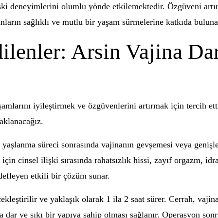
ilişki deneyimlerini olumlu yönde etkilemektedir. Özgüveni art
nların sağlıklı ve mutlu bir yaşam sürmelerine katkıda bulunara
lenler: Arsin Vajina Da
şamlarını iyileştirmek ve özgüvenlerini artırmak için tercih ett
daklanacağız.
 yaşlanma süreci sonrasında vajinanın gevşemesi veya genişl
çin cinsel ilişki sırasında rahatsızlık hissi, zayıf orgazm, idr
defleyen etkili bir çözüm sunar.
ekleştirilir ve yaklaşık olarak 1 ila 2 saat sürer. Cerrah, vaji
aha dar ve sıkı bir yapıya sahip olması sağlanır. Operasyon sonr