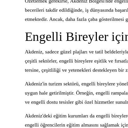
Özetlemek gerekirse, Akdeniz Bölgesi'nde engelli i
becerileri takdir edildiğinde, iş dünyasında başarı
etmektedir. Ancak, daha fazla çaba gösterilmesi g
Engelli Bireyler iç
Akdeniz, sadece güzel plajları ve tatil beldeleriy
çeşitli sektörler, engelli bireylere eşitlik ve fır
tersine, çeşitliliği ve yetenekleri destekleyen bir
Akdeniz'in turizm sektörü, engelli bireylere yöneli
uygun hale getirilmiştir. Örneğin, engelli rampala
ve engelli dostu tesisler gibi özel hizmetler sunu
Akdeniz'deki eğitim kurumları da engelli bireylere
engelli öğrencilerin eğitim almasını sağlamak iç