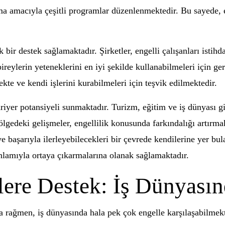
ırma amacıyla çeşitli programlar düzenlenmektedir. Bu sayede, e
bir destek sağlamaktadır. Şirketler, engelli çalışanları istihd
ireylerin yeteneklerini en iyi şekilde kullanabilmeleri için g
te ve kendi işlerini kurabilmeleri için teşvik edilmektedir.
riyer potansiyeli sunmaktadır. Turizm, eğitim ve iş dünyası gib
bölgedeki gelişmeler, engellilik konusunda farkındalığı artırm
 ve başarıyla ilerleyebilecekleri bir çevrede kendilerine yer b
m anlamıyla ortaya çıkarmalarına olanak sağlamaktadır.
lere Destek: İş Dünyasın
na rağmen, iş dünyasında hala pek çok engelle karşılaşabilme