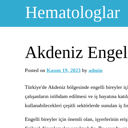
Skip
Hematologlar
to
content
Akdeniz Engelli
Posted on
Kasım 19, 2023
by
admin
Türkiye'de Akdeniz bölgesinde engelli bireyler içi
çalışanların istihdam edilmesi ve iş hayatına katı
kullanabilecekleri çeşitli sektörlerde sunulan iş fı
Engelli bireyler için önemli olan, işyerlerinin eriş