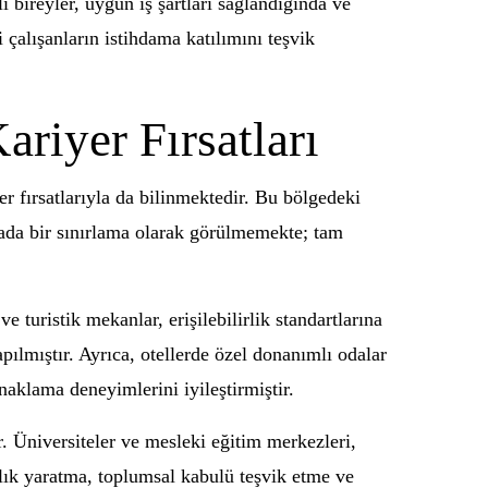
 bireyler, uygun iş şartları sağlandığında ve
i çalışanların istihdama katılımını teşvik
riyer Fırsatları
er fırsatlarıyla da bilinmektedir. Bu bölgedeki
afyada bir sınırlama olarak görülmemekte; tam
e turistik mekanlar, erişilebilirlik standartlarına
apılmıştır. Ayrıca, otellerde özel donanımlı odalar
naklama deneyimlerini iyileştirmiştir.
r. Üniversiteler ve mesleki eğitim merkezleri,
lık yaratma, toplumsal kabulü teşvik etme ve