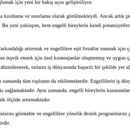
amak için yeni bir bakış açısı geliştiriliyor.
la kısıtlama ve sınırlama olarak görülmekteydi. Ancak artık şir
. Bu yeni yaklaşım, hem engelli bireylerin kendi potansiyell
rkındalığı artırmak ve engellilere eşit fırsatlar sunmak için çeş
mını teşvik etmek için özel kontenjanlar oluşturmuş ve uygun ça
düzenlenerek, onların iş dünyasında başarılı bir şekilde yer a
nı zamanda tüm toplumu da etkilemektedir. Engellilerin iş dün
kı sağlamaktadır. Aynı zamanda, engelli bireylerin kazanımlar
yük ölçüde artırmaktadır.
ydalarını görmekte ve engellilere yönelik destek programlarını
edir.