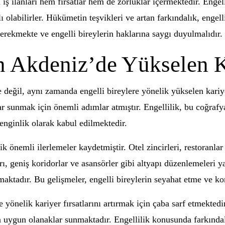
ş ilanları hem fırsatlar hem de zorluklar içermektedir. Engelli
lı olabilirler. Hükümetin teşvikleri ve artan farkındalık, engell
erekmekte ve engelli bireylerin haklarına saygı duyulmalıdır.
in Akdeniz’de Yükselen Ka
le değil, aynı zamanda engelli bireylere yönelik yükselen kariy
satlar sunmak için önemli adımlar atmıştır. Engellilik, bu coğr
 zenginlik olarak kabul edilmektedir.
k önemli ilerlemeler kaydetmiştir. Otel zincirleri, restoranlar v
rı, geniş koridorlar ve asansörler gibi altyapı düzenlemeleri y
lmaktadır. Bu gelişmeler, engelli bireylerin seyahat etme ve ko
 yönelik kariyer fırsatlarını artırmak için çaba sarf etmektedi
in uygun olanaklar sunmaktadır. Engellilik konusunda farkında