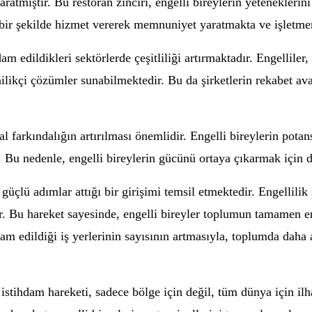
 yaratmıştır. Bu restoran zinciri, engelli bireylerin yetenekler
k bir şekilde hizmet vererek memnuniyet yaratmakta ve işletme
m edildikleri sektörlerde çeşitliliği artırmaktadır. Engelliler, 
nilikçi çözümler sunabilmektedir. Bu da şirketlerin rekabet a
 farkındalığın artırılması önemlidir. Engelli bireylerin potans
u nedenle, engelli bireylerin gücünü ortaya çıkarmak için da
güçlü adımlar attığı bir girişimi temsil etmektedir. Engellilik 
r. Bu hareket sayesinde, engelli bireyler toplumun tamamen en
dam edildiği iş yerlerinin sayısının artmasıyla, toplumda daha 
istihdam hareketi, sadece bölge için değil, tüm dünya için ilha