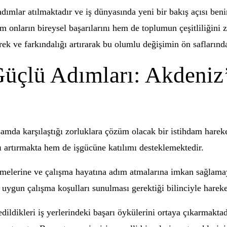
ımlar atılmaktadır ve iş dünyasında yeni bir bakış açısı beni
 onların bireysel başarılarını hem de toplumun çeşitliliğini z
rek ve farkındalığı artırarak bu olumlu değişimin ön saflarınd
 Güçlü Adımları: Akdeniz
mda karşılaştığı zorluklara çözüm olacak bir istihdam hareketi
ı artırmakta hem de işgücüne katılımı desteklemektedir.
etmelerine ve çalışma hayatına adım atmalarına imkan sağlamay
e uygun çalışma koşulları sunulması gerektiği bilinciyle hareke
edildikleri iş yerlerindeki başarı öykülerini ortaya çıkarmakta