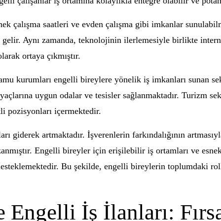
lli çalışanlar iş ortamına kolaylıkla entegre olabilir ve potan
snek çalışma saatleri ve evden çalışma gibi imkanlar sunulabil
gelir. Aynı zamanda, teknolojinin ilerlemesiyle birlikte inter
olarak ortaya çıkmıştır.
amu kurumları engelli bireylere yönelik iş imkanları sunan sek
tiyaçlarına uygun odalar ve tesisler sağlanmaktadır. Turizm sek
itli pozisyonları içermektedir.
rı giderek artmaktadır. İşverenlerin farkındalığının artmasıyla
nmıştır. Engelli bireyler için erişilebilir iş ortamları ve esn
desteklemektedir. Bu şekilde, engelli bireylerin toplumdaki rol
ngelli İş İlanları: Fırs